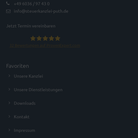
+49 6036 / 97 43 0
info@steuerkanzlei-puth.de
Jetzt Termin vereinbaren
32
Bewertungen auf ProvenExpert.com
Steuerkanzlei Puth GmbH
Favoriten
Unsere Kanzlei
Unsere Dienstleistungen
Downloads
Kontakt
Impressum