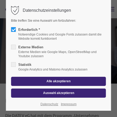
Menu
Datenschutzeinstellungen
Bitte treffen Sie eine Auswahl um fortzufahren:
Erforderlich *
Notwendige Cookies und Google Fonts zulassen damit die
Website korrekt funktioniert
Externe Medien
Digitale Kanzlei
Externe Medien wie Google Maps, OpenStreetMap und
Youtube zulassen
Statistik
Google Analytics und Matomo Analytics zulassen
Unternehmen Online
Datenschutz
Impressum
Die DATEV eG hat mit dem Programm „Unternehmen