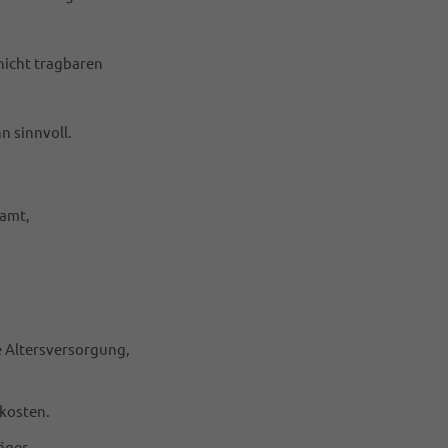
nicht tragbaren
n sinnvoll.
amt,
e Altersversorgung,
lkosten.
äger.