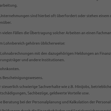
arbeitung.
 Unternehmungen sind hierbei oft überfordert oder stehen einem 
enüber.
in vielen Fällen die Übertragung solcher Arbeiten an einen Fachman
im Lohnbereich gehören üblicherweise:
r Lohnabrechnungen mit den dazugehörigen Meldungen an Finanz
erungsträger und andere Institutionen.
Lohnkonten.
es Bescheinigungswesens.
 steuerlich schwierige Sachverhalte wie z.B. Minijobs, betrieblich
ntschädigungen, Sachbezüge, geldwerte Vorteile usw.
he Beratung bei der Personalplanung und Kalkulation der Persona
i Prüfungen durch die Finanzbehörden und Sozialversicherungstr