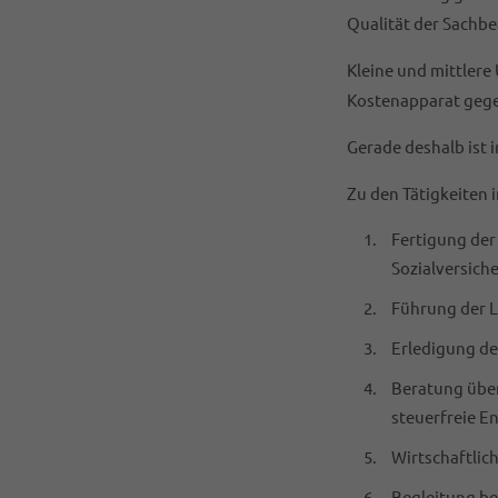
Qualität der Sachbe
Kleine und mittlere
Kostenapparat geg
Gerade deshalb ist 
Zu den Tätigkeiten 
Fertigung de
Sozialversich
Führung der 
Erledigung d
Beratung über
steuerfreie E
Wirtschaftlic
Begleitung be